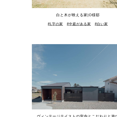
白と木が映える家|O様邸
L字の家
中庭がある家
白い家
ヴィンテージテイストの室内とこだわりと遊