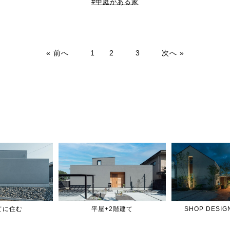
中庭がある家
« 前へ
1
2
3
次へ »
てに住む
平屋+2階建て
SHOP DES