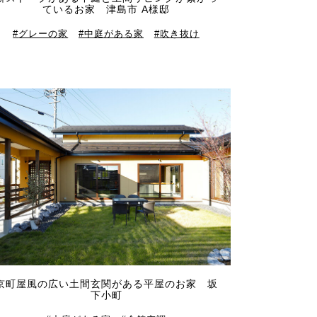
ているお家 津島市 A様邸
グレーの家
中庭がある家
吹き抜け
京町屋風の広い土間玄関がある平屋のお家 坂
下小町