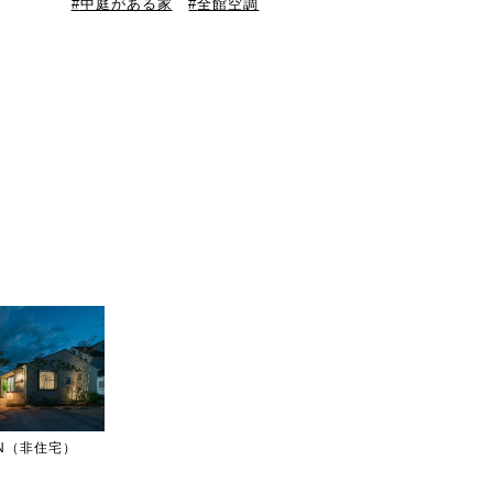
中庭がある家
全館空調
IGN（非住宅）