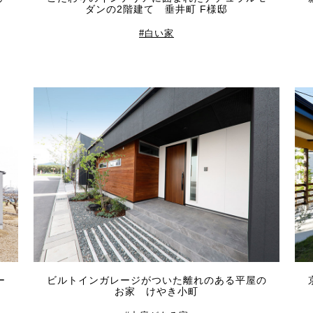
ダンの2階建て 垂井町 F様邸
白い家
ー
ビルトインガレージがついた離れのある平屋の
お家 けやき小町