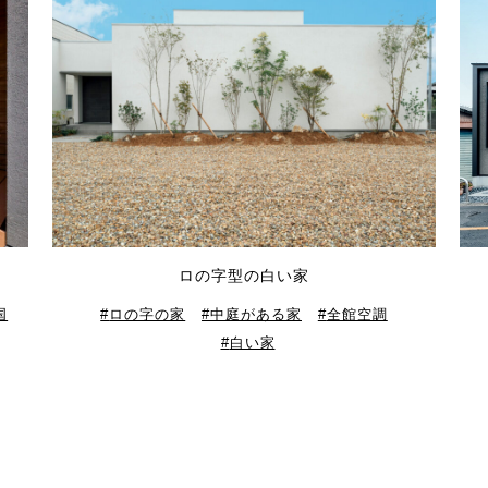
ロの字型の白い家
国
ロの字の家
中庭がある家
全館空調
白い家