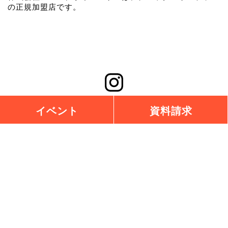
の正規加盟店です。
イベント
資料請求
チェックハウスプラス高知
高知県全域で基礎や構造にこだわった注文住宅をお考えの方はご相
談ください。
ご希望エリアのお土地探しからお手伝いします。