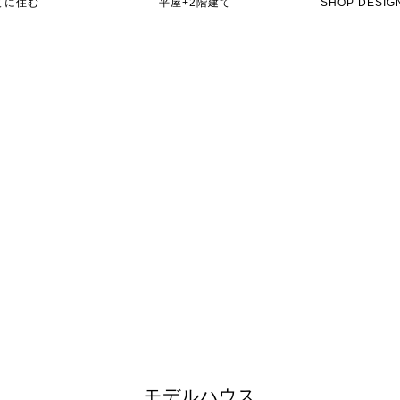
てに住む
平屋+2階建て
SHOP DES
モデルハウス