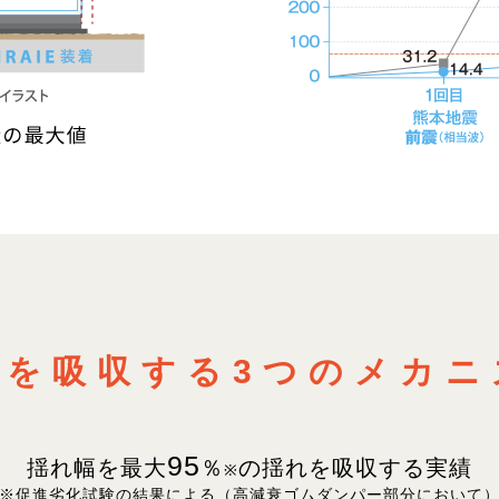
れを吸収する
3つのメカニ
95
揺れ幅を最大
％
の揺れを
吸収する実績
※
※促進劣化試験の結果による（高減衰ゴムダンパー部分において